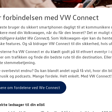
r forbindelsen med VW Connect
este bruger du sikkert smartphonen dagligt til at kommunikere 
re med din Volkswagen, når du får den leveret? Det er muligt 
tidligere kaldet We Connect
). Som Volkswagen-ejer kan du hent
ske features. Og så bidrager VW Connect til din sikkerhed, hvis u
sterne fra VW Connect er du klædt godt på til ethvert eventyr i
er om trafikken og finde din bedste rute til din destination. Ell
nte stemmebetjening.
e overbevist endnu? Du kan blandt andet også få vist, hvor din b
usik og podcasts. Mange fordele. Helt enkelt. Med VW Connect!
ere om fordelene ved We Connect
kte ledsager til din elbil