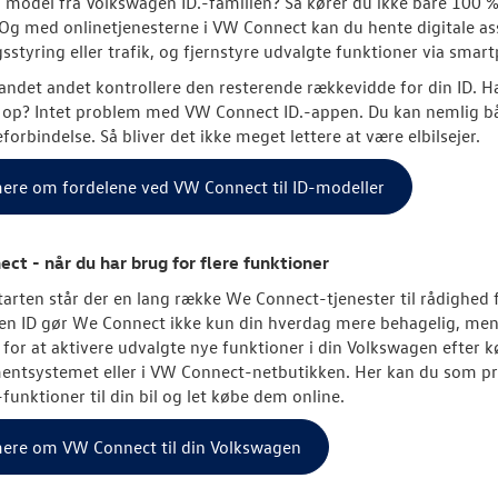
 model fra Volkswagen ID.-familien? Så kører du ikke bare 100 
Og med onlinetjenesterne i VW Connect kan du hente digitale assi
sstyring eller trafik, og fjernstyre udvalgte funktioner via sma
andet andet kontrollere den resterende rækkevidde for din ID. Ha
t op? Intet problem med VW Connect ID.-appen. Du kan nemlig båd
forbindelse. Så bliver det ikke meget lettere at være elbilsejer.
ere om fordelene ved VW Connect til ID-modeller
t - når du har brug for flere funktioner
starten står der en lang række We Connect-tjenester til rådighed 
en ID gør We Connect ikke kun din hverdag mere behagelig, men
for at aktivere udvalgte nye funktioner i din Volkswagen efter kø
entsystemet eller i VW Connect-netbutikken. Her kan du som p
funktioner til din bil og let købe dem online.
ere om VW Connect til din Volkswagen