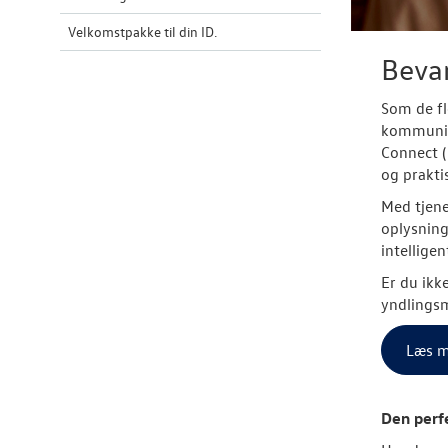
Velkomstpakke til din ID.
Beva
Som de fl
kommunike
Connect (
og prakti
Med tjene
oplysning
intellige
Er du ikk
yndlingsm
Læs m
Den perfe