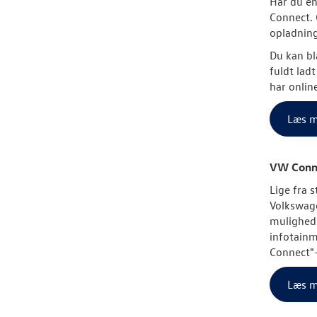
Har du en
Connect. 
opladning
Du kan bl
fuldt lad
har online
Læs m
VW Connec
Lige fra 
Volkswag
mulighed 
infotainm
Connect"-
Læs m