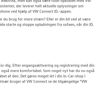
% elektrisk, men kan også være fuldt opkoblet med VW
stenter, der leverer helt aktuelle oplysninger om
rtphone ved hjælp af VW Connect ID.-appen.
r du brug for mere strøm? Eller er din bil ved at være
e starte og stoppe opladningen fra sofaen, når din ID.
for dig. Efter engangsaktivering og registrering med din
 også mere komfortabel. Som noget nyt har du nu også
bet af den. Det gøres meget let i din In-Car-shop i
rimær bruger af VW Connect se de tilgængelige "VW