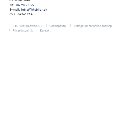
Tlf.:
86 98 24 55
E-mail:
tofra@htcbiler.dk
CVR: 84761214
HTC-Biler Hadsten A/S
Cookiepolitik
Betingelser for online booking
Privatlivspolitik
Kontakt